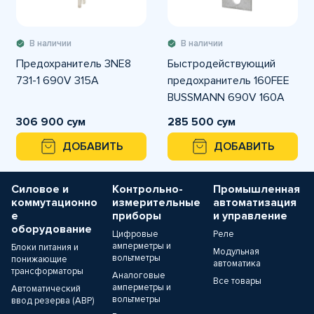
В наличии
В наличии
Предохранитель 3NE8
Быстродействующий
731-1 690V 315A
предохранитель 160FEE
BUSSMANN 690V 160A
306 900 сум
285 500 сум
ДОБАВИТЬ
ДОБАВИТЬ
Силовое и
Контрольно-
Промышленная
коммутационно
измерительные
автоматизация
е
приборы
и управление
оборудование
Цифровые
Реле
амперметры и
Блоки питания и
Модульная
вольтметры
понижающие
автоматика
трансформаторы
Аналоговые
Все товары
амперметры и
Автоматический
вольтметры
ввод резерва (АВР)