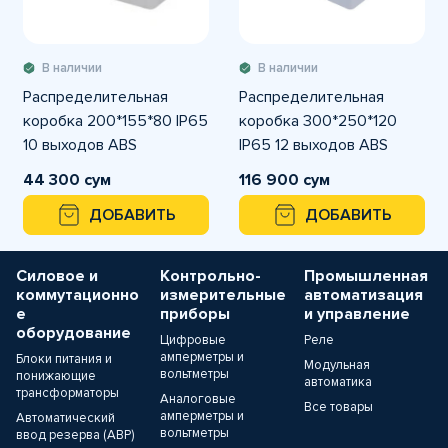
В наличии
В наличии
Распределительная
Распределительная
коробка 200*155*80 IP65
коробка 300*250*120
10 выходов ABS
IP65 12 выходов ABS
44 300 сум
116 900 сум
ДОБАВИТЬ
ДОБАВИТЬ
Силовое и
Контрольно-
Промышленная
коммутационно
измерительные
автоматизация
е
приборы
и управление
оборудование
Цифровые
Реле
амперметры и
Блоки питания и
Модульная
вольтметры
понижающие
автоматика
трансформаторы
Аналоговые
Все товары
амперметры и
Автоматический
вольтметры
ввод резерва (АВР)