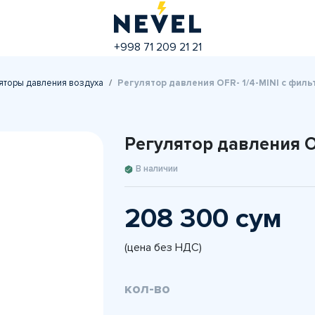
+998 71 209 21 21
яторы давления воздуха
Регулятор давления OFR- 1/4-MINI с филь
Регулятор давления O
В наличии
208 300 сум
(цена без НДС)
кол-во