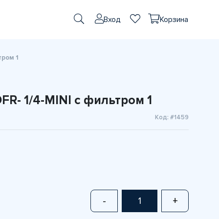
Вход
Корзина
тром 1
FR- 1/4-MINI с фильтром 1
Код: #1459
-
+