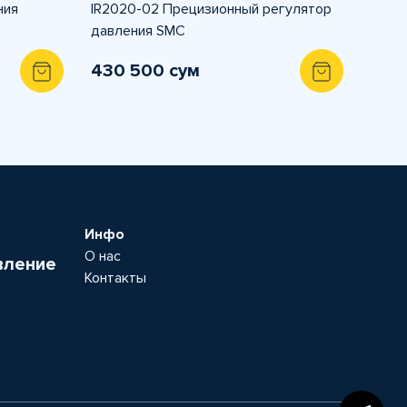
ния
IR2020-02 Прецизионный регулятор
давления SMC
430 500 сум
Инфо
О нас
вление
Контакты