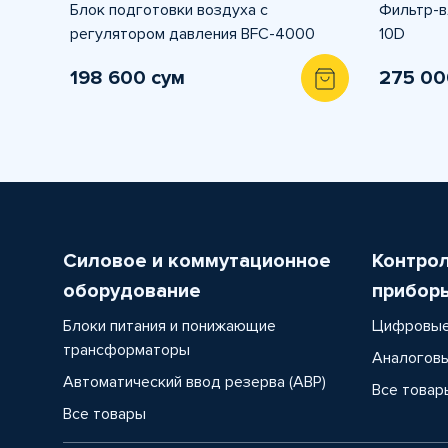
Блок подготовки воздуха с
Фильтр-в
регулятором давления BFC-4000
10D
198 600 сум
275 00
Силовое и коммутационное
Контро
оборудование
прибор
Блоки питания и понижающие
Цифровые
трансформаторы
Аналоговы
Автоматический ввод резерва (АВР)
Все товар
Все товары