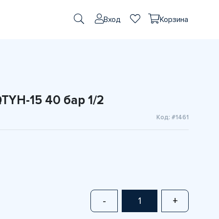
Вход
Корзина
TYH-15 40 бар 1/2
Код: #1461
-
+