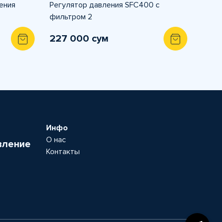
ения
Регулятор давления SFC400 с
фильтром 2
227 000 сум
Инфо
О нас
вление
Контакты