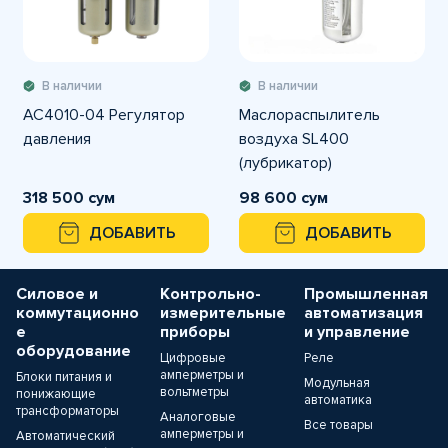
В наличии
В наличии
AC4010-04 Регулятор
Маслораспылитель
давления
воздуха SL400
(лубрикатор)
318 500 сум
98 600 сум
ДОБАВИТЬ
ДОБАВИТЬ
Силовое и
Контрольно-
Промышленная
коммутационно
измерительные
автоматизация
е
приборы
и управление
оборудование
Цифровые
Реле
амперметры и
Блоки питания и
Модульная
вольтметры
понижающие
автоматика
трансформаторы
Аналоговые
Все товары
амперметры и
Автоматический