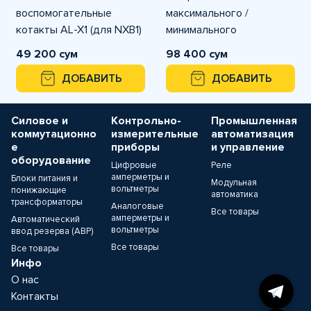
воспомогательные
максимального /
котакты AL-X1 (для NXB1)
минимального
напряжения OUVT-X1 (для
49 200 сум
98 400 сум
NXB1)
ДОБАВИТЬ
ДОБАВИТЬ
Силовое и
Контрольно-
Промышленная
коммутационно
измерительные
автоматизация
е
приборы
и управление
оборудование
Цифровые
Реле
амперметры и
Блоки питания и
Модульная
вольтметры
понижающие
автоматика
трансформаторы
Аналоговые
Все товары
амперметры и
Автоматический
вольтметры
ввод резерва (АВР)
Все товары
Все товары
Инфо
О нас
Контакты