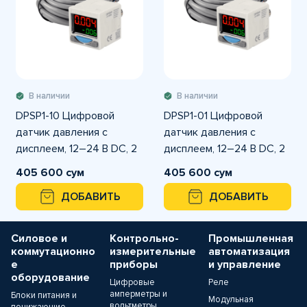
В наличии
В наличии
DPSP1-10 Цифровой
DPSP1-01 Цифровой
датчик давления с
датчик давления с
дисплеем, 12–24 В DC, 2
дисплеем, 12–24 В DC, 2
выхода PNP, диапазон
выхода PNP, диапазон
405 600 сум
405 600 сум
-0.1…+1.0 MPa
-0.1…+0.1 MPa
ДОБАВИТЬ
ДОБАВИТЬ
Силовое и
Контрольно-
Промышленная
коммутационно
измерительные
автоматизация
е
приборы
и управление
оборудование
Цифровые
Реле
амперметры и
Блоки питания и
Модульная
вольтметры