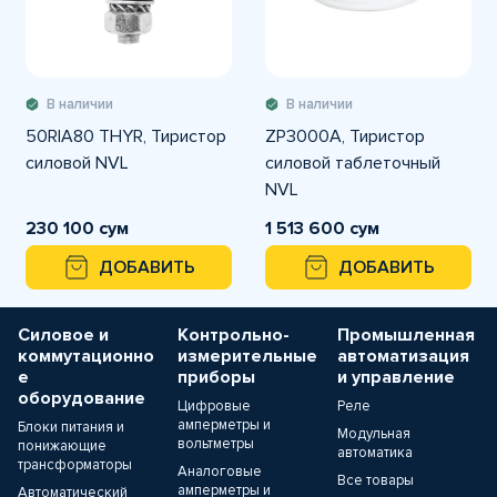
В наличии
В наличии
50RIA80 THYR, Тиристор
ZP3000A, Тиристор
силовой NVL
силовой таблеточный
NVL
230 100 сум
1 513 600 сум
ДОБАВИТЬ
ДОБАВИТЬ
Силовое и
Контрольно-
Промышленная
коммутационно
измерительные
автоматизация
е
приборы
и управление
оборудование
Цифровые
Реле
амперметры и
Блоки питания и
Модульная
вольтметры
понижающие
автоматика
трансформаторы
Аналоговые
Все товары
амперметры и
Автоматический