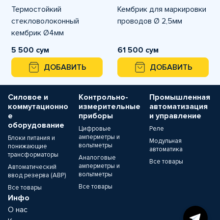
Термостойкий
Кембрик для маркировки
стекловолоконный
проводов Ø 2,5мм
кембрик Ø4мм
5 500 сум
61 500 сум
ДОБАВИТЬ
ДОБАВИТЬ
Силовое и
Контрольно-
Промышленная
коммутационно
измерительные
автоматизация
е
приборы
и управление
оборудование
Цифровые
Реле
амперметры и
Блоки питания и
Модульная
вольтметры
понижающие
автоматика
трансформаторы
Аналоговые
Все товары
амперметры и
Автоматический
вольтметры
ввод резерва (АВР)
Все товары
Все товары
Инфо
О нас