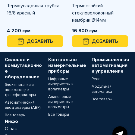
Термоусадочная трубка
Термостойкий
16/8 красный
стекловолоконный
кембрик Ø14мм
4 200 сум
16 800 сум
ДОБАВИТЬ
ДОБАВИТЬ
Силовое и
Контрольно-
Промышленная
коммутационно
измерительные
автоматизация
е
приборы
и управление
оборудование
Цифровые
Реле
амперметры и
Блоки питания и
Модульная
вольтметры
понижающие
автоматика
трансформаторы
Аналоговые
Все товары
амперметры и
Автоматический
вольтметры
ввод резерва (АВР)
Все товары
Все товары
Инфо
О нас