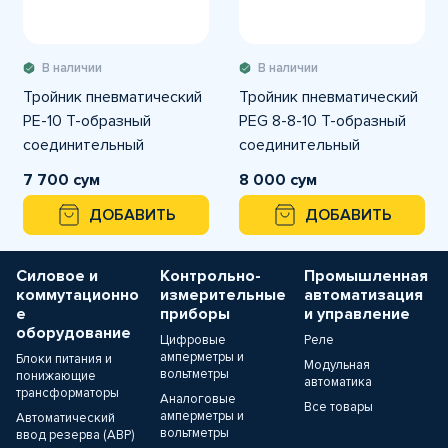
В наличии
В наличии
Тройник пневматический
Тройник пневматический
PE-10 T-образный
PEG 8-8-10 T-образный
соединительный
соединительный
7 700 сум
8 000 сум
ДОБАВИТЬ
ДОБАВИТЬ
Силовое и
Контрольно-
Промышленная
коммутационно
измерительные
автоматизация
е
приборы
и управление
оборудование
Цифровые
Реле
амперметры и
Блоки питания и
Модульная
вольтметры
понижающие
автоматика
трансформаторы
Аналоговые
Все товары
амперметры и
Автоматический
вольтметры
ввод резерва (АВР)