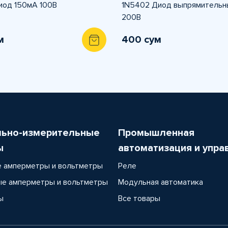
иод 150мА 100В
1N5402 Диод выпрямительн
200В
м
400 сум
льно-измерительные
Промышленная
ы
автоматизация и упра
 амперметры и вольтметры
Реле
е амперметры и вольтметры
Модульная автоматика
ы
Все товары