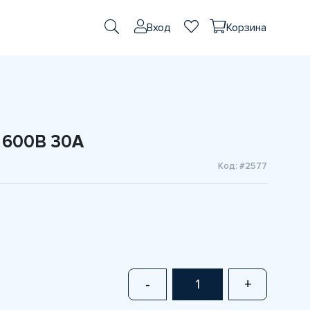
Вход
Корзина
 600В 30А
Код: #2577
-
+