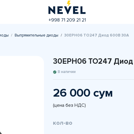
+998 71 209 21 21
иоды
Выпрямительные диоды
30EPH06 TO247 Диод 600В 30А
30EPH06 TO247 Диод
В наличии
26 000 сум
(цена без НДС)
кол-во