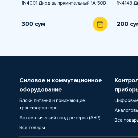
1N4001 Диод выпрямительный 1А 50В
1N4148 Д
300 сум
200 су
Силовое и коммутационное
Контро
оборудование
прибор
Блоки питания и понижающие
Цифровые
трансформаторы
Аналоговы
Автоматический ввод резерва (АВР)
Все товар
Все товары