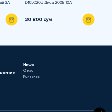
ый 3А
D10LC20U Диод 200В 10А
20 800 сум
Инфо
О нас
вление
Контакты