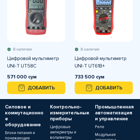
В наличии
В наличии
Цифровой мультиметр
Цифровой мультиметр
UNI-T UT58C
UNI-T UT61B+
571 000 сум
733 500 сум
ДОБАВИТЬ
ДОБАВИТЬ
Силовое и
Контрольно-
Промышленная
коммутационно
измерительные
автоматизация
е
приборы
и управление
оборудование
Цифровые
Реле
амперметры и
Блоки питания и
Модульная
вольтметры
понижающие