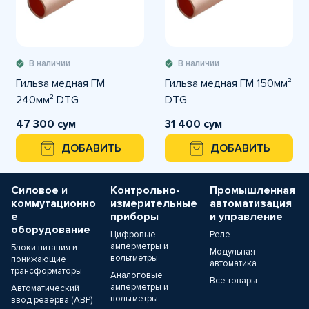
В наличии
В наличии
Гильза медная ГМ
Гильза медная ГМ 150мм²
240мм² DTG
DTG
47 300 сум
31 400 сум
ДОБАВИТЬ
ДОБАВИТЬ
Силовое и
Контрольно-
Промышленная
коммутационно
измерительные
автоматизация
е
приборы
и управление
оборудование
Цифровые
Реле
амперметры и
Блоки питания и
Модульная
вольтметры
понижающие
автоматика
трансформаторы
Аналоговые
Все товары
амперметры и
Автоматический
вольтметры
ввод резерва (АВР)