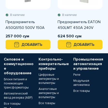
В наличии
В наличии
Предохранитель
Предохранитель EATON
A50QS150 500V 150A
450LMT 450A 240V
257 000 сум
624 500 сум
ДОБАВИТЬ
ДОБАВИТЬ
Силовое и
Контрольно-
Промышленная
коммутационно
измерительные
автоматизация
е
приборы
и управление
оборудование
Цифровые
Реле
амперметры и
Блоки питания и
Модульная
вольтметры
понижающие
автоматика
трансформаторы
Аналоговые
Все товары
амперметры и
Автоматический
вольтметры
ввод резерва (АВР)
Все товары
Все товары