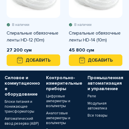
В наличии
В наличии
Спиральные обвязочные
Спиральные обвязочные
ленты HD-12 (10m)
ленты HD-14 (10m)
27 200 сум
45 800 сум
ДОБАВИТЬ
ДОБАВИТЬ
Силовое и
Контрольно-
Промышленная
коммутационно
измерительные
автоматизация
е
приборы
и управление
оборудование
Цифровые
Реле
амперметры и
Блоки питания и
Модульная
вольтметры
понижающие
автоматика
трансформаторы
Аналоговые
Все товары
амперметры и
Автоматический
вольтметры
ввод резерва (АВР)