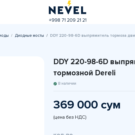
+998 71 209 21 21
иоды
Диодные мосты
DDY 220-98-6D выпрямитель тормоза двиг
DDY 220-98-6D выпря
тормозной Dereli
В наличии
369 000 сум
(цена без НДС)