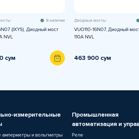
мосты
В наличии
Диодные мосты
N07 (IXYS), Диодный мост
VUO110-16N07, Диодный мос
А NVL
110А NVL
0 сум
463 900 сум
льно-измерительные
Промышленная
ы
автоматизация и упра
 амперметры и вольтметры
Реле