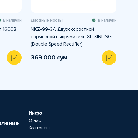
В наличии
Диодные мосты
В наличии
т 1600В
NKZ-99-3A Двухскоростной
тормозной выпрямитель XL-XINLING
(Double Speed Rectifier)
369 000 сум
Инфо
О нас
вление
Контакты