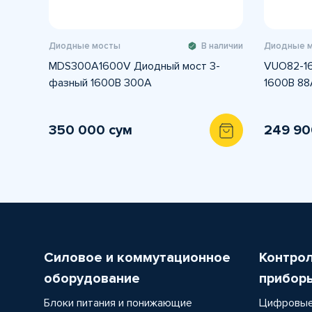
Диодные мосты
В наличии
Диодные 
MDS300A1600V Диодный мост 3-
VUO82-16
фазный 1600В 300А
1600В 88
350 000 сум
249 90
Силовое и коммутационное
Контро
оборудование
прибор
Блоки питания и понижающие
Цифровые