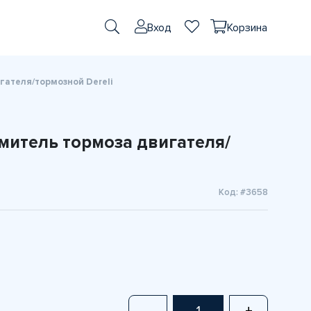
Вход
Корзина
ателя/тормозной Dereli
митель тормоза двигателя/
Код: #3658