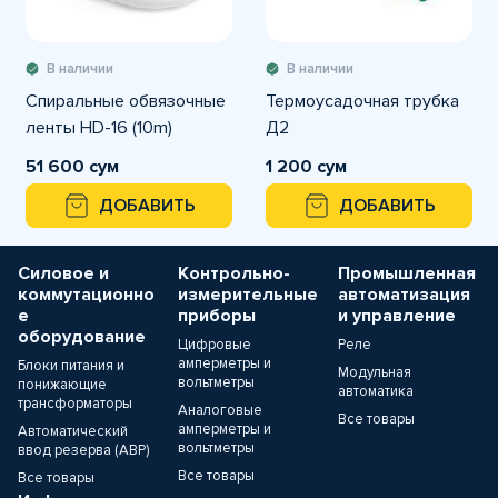
В наличии
В наличии
Спиральные обвязочные
Термоусадочная трубка
ленты HD-16 (10m)
Д2
51 600 сум
1 200 сум
ДОБАВИТЬ
ДОБАВИТЬ
Силовое и
Контрольно-
Промышленная
коммутационно
измерительные
автоматизация
е
приборы
и управление
оборудование
Цифровые
Реле
амперметры и
Блоки питания и
Модульная
вольтметры
понижающие
автоматика
трансформаторы
Аналоговые
Все товары
амперметры и
Автоматический
вольтметры
ввод резерва (АВР)
Все товары
Все товары